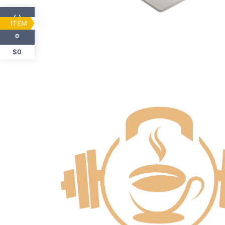
ITEM
0
$0