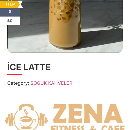
ITEM
0
$0
İCE LATTE
Category:
SOĞUK KAHVELER