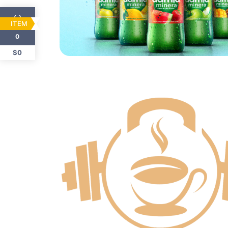
ITEM
0
$0