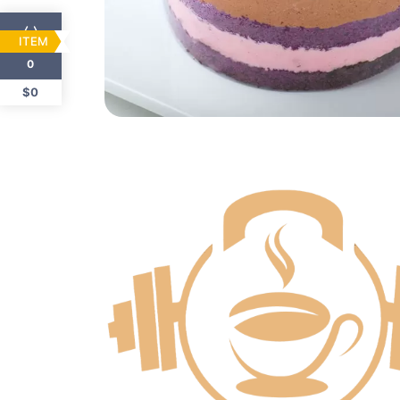
ITEM
0
$0