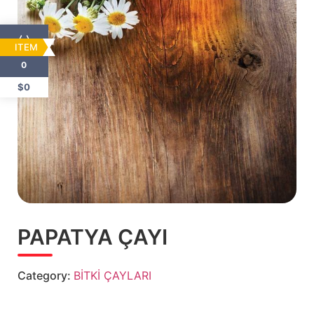
ITEM
0
$0
PAPATYA ÇAYI
Category:
BİTKİ ÇAYLARI